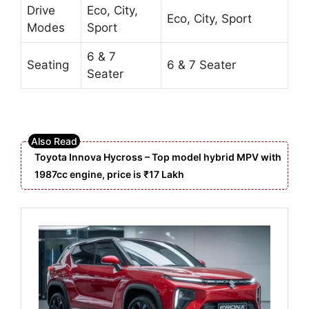
Drive
Eco, City,
Eco, City, Sport
Modes
Sport
6 & 7
Seating
6 & 7 Seater
Seater
Toyota Innova Hycross – Top model hybrid MPV with
1987cc engine, price is ₹17 Lakh