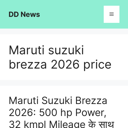
Skip
to
DD News
Menu
content
Maruti suzuki
brezza 2026 price
Maruti Suzuki Brezza
2026: 500 hp Power,
32 kmpl Mileage के साथ