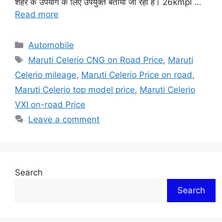
शहर के उपयोग के लिए उपयुक्त बताया जा रहा है। 26kmpl …
Read more
Categories
Automobile
Tags
Maruti Celerio CNG on Road Price
,
Maruti
Celerio mileage
,
Maruti Celerio Price on road
,
Maruti Celerio top model price
,
Maruti Celerio
VXI on-road Price
Leave a comment
Search
Search