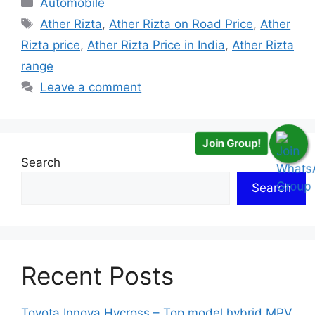
Categories
Automobile
Tags
Ather Rizta
,
Ather Rizta on Road Price
,
Ather
Rizta price
,
Ather Rizta Price in India
,
Ather Rizta
range
Leave a comment
Join Group!
Search
Search
Recent Posts
Toyota Innova Hycross – Top model hybrid MPV