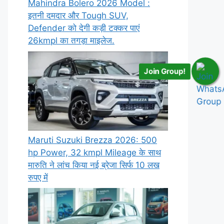
Mahindra Bolero 2026 Model :
इतनी दमदार और Tough SUV,
Defender को देगी कड़ी टक्कर पाएं
26kmpl का तगड़ा माइलेज.
Join Group!
Maruti Suzuki Brezza 2026: 500
hp Power, 32 kmpl Mileage के साथ
मारुति ने लांच किया नई ब्रेजा सिर्फ 10 लख
रुपए में