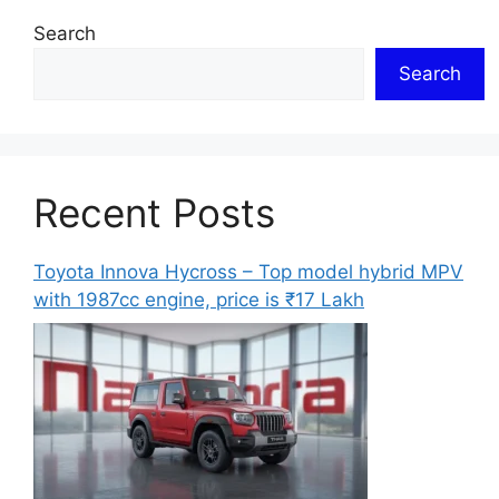
Search
Search
Recent Posts
Toyota Innova Hycross – Top model hybrid MPV
with 1987cc engine, price is ₹17 Lakh