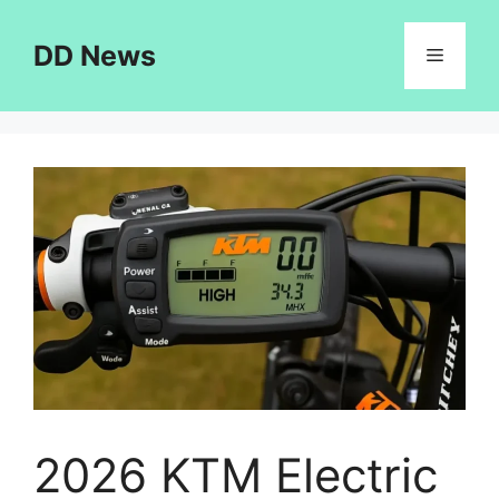
Skip
to
DD News
Menu
content
2026 KTM Electric